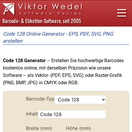
Barcode- & Etiketten-Software, seit 2005
Code 128 Online Generator - EPS, PDF, SVG, PNG
erstellen
Startseite
Barcode Forge
Bestellen
Barcode Vectorizer
Code 128 Generator
– Erstellen Sie hochwertige Barcodes
kostenlos online, mit derselben Präzision wie unsere
Support
Software – als Vektor- (PDF, EPS, SVG) oder Raster-Grafik
EAN-13
(PNG, BMP, JPG) in CMYK oder RGB.
EAN-8
Referenzen
ISBN-13
AGB
ISMN
Impressum
UPC-A
UPC-E